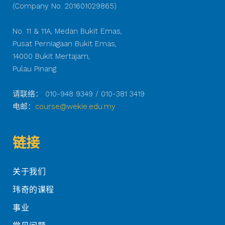
(Company No. 201601029865)
No. 11 & 11A, Medan Bukit Emas,
Pusat Perniagaan Bukit Emas,
14000 Bukit Mertajam,
Pulau Pinang.
请联络： 010-948 9349 / 010-381 3419
电邮：
course@wekie.edu.my
链接
关于我们
玮奇的课程
事业