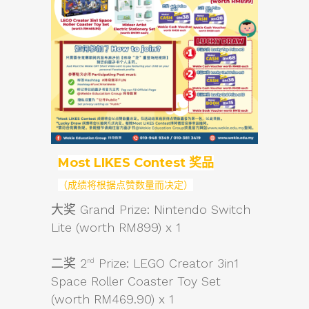
Most LIKES Contest 奖品
（成绩将根据点赞数量而决定）
大奖 Grand Prize: Nintendo Switch
Lite (worth RM899) x 1
二奖 2
Prize: LEGO Creator 3in1
nd
Space Roller Coaster Toy Set
(worth RM469.90) x 1