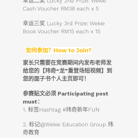
幸运二奖 Lucky 2nd Prize: Wekie
Cash Voucher RM38 each x 5
幸运三奖 Lucky 3rd Prize: Wekie
Book Voucher RM15 each x 15
如何参加？How to Join?
家长只需要在竞赛期间内发布老师发
给您的【玮奇“龙”重登场短视频】到
您的面子书个人主页即可！
参赛贴文必须 Participating post
must：
1. 标签Hashtag #玮奇新年FUN
2. 标记@Wekie Education Group 玮
奇教育