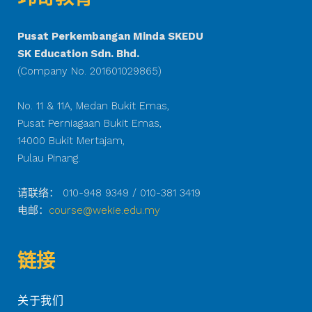
Pusat Perkembangan Minda SKEDU
SK Education Sdn. Bhd.
(Company No. 201601029865)
No. 11 & 11A, Medan Bukit Emas,
Pusat Perniagaan Bukit Emas,
14000 Bukit Mertajam,
Pulau Pinang.
请联络： 010-948 9349 / 010-381 3419
电邮：
course@wekie.edu.my
链接
关于我们