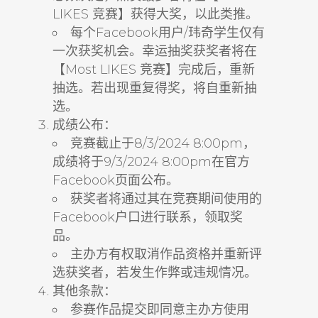
LIKES 竞赛】获得大奖，以此类推。
每个Facebook用户/玮奇学生仅有
一次获奖机会。幸运抽奖获奖者将在
【Most LIKES 竞赛】完成后，重新
抽选。若出现重复得奖，将自重新抽
选。
成绩公布：
竞赛截止于8/3/2024 8:00pm，
成绩将于9/3/2024 8:00pm在官方
Facebook页面公布。
获奖者将通过其在竞赛期间使用的
Facebook户口进行联系，领取奖
品。
主办方有权取消作品资格并重新评
选获奖者，若发生作弊或违规情况。
其他条款：
参赛作品提交即同意主办方使用