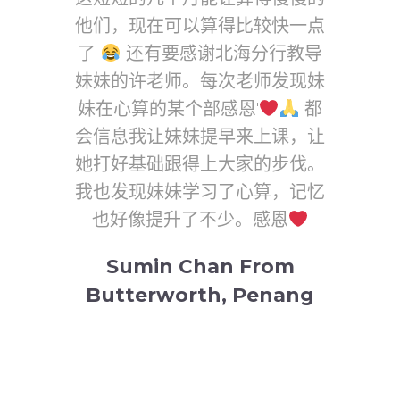
他们，现在可以算得比较快一点
觉得厌
了
还有要感谢北海分行教导
望孩子
om
妹妹的许老师。每次老师发现妹
们的带
or
妹在心算的某个部感恩'
都
去完成
会信息我让妹妹提早来上课，让
她打好基础跟得上大家的步伐。
Kit 
我也发现妹妹学习了心算，记忆
Me
也好像提升了不少。感恩
Sumin Chan From
Butterworth, Penang