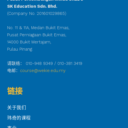
SK Education Sdn. Bhd.
(Company No. 201601029865)
No. 11 & 11A, Medan Bukit Emas,
Pusat Perniagaan Bukit Emas,
14000 Bukit Mertajam,
Pulau Pinang.
请联络： 010-948 9349 / 010-381 3419
电邮：
course@wekie.edu.my
链接
关于我们
玮奇的课程